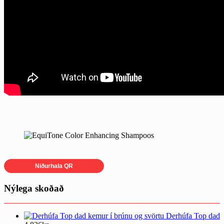
Niðurhala QR
Nýlega skoðað
Derhúfa Top dad