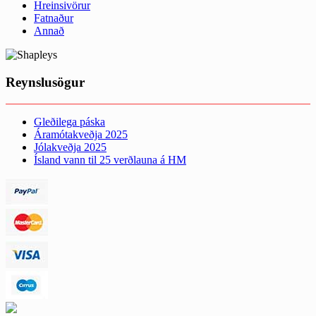
Hreinsivörur
Fatnaður
Annað
Reynslusögur
Gleðilega páska
Áramótakveðja 2025
Jólakveðja 2025
Ísland vann til 25 verðlauna á HM