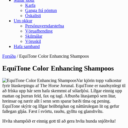
Mínar síður
Karfa
Ganga frá pöntun
Óskalisti
Um okkur
Persónuverndarstefna
Vöruafhending
Skilmálar
Vöruskil
Hafa samband
Forsíða
/ EquiTone Color Enhancing Shampoos
EquiTone Color Enhancing Shampoos
Var kjörin topp valkostur
fyrir litaskerpingu af The Horse Jorunal. EquiTone er nauðsynlegt til
að fríska upp hár sem hafa skemmst af sólarljósi. Lífgar einnig upp
mattan og þurran feld, fax og tagl. Afburða litasjampó sem litar,
hreinsar og nærir allt í senn sem sparar bæði tíma og pening.
EquiTone skýrir og lífgar heilbrigðan og náttúrulegan lit og gefur
fallegan gljáa. Fæst í svörtu, rauðu, gylltu og glanshvítu.
Hvíta shampóið er einnig gott til að gera hvíta hunda snjóhvíta!