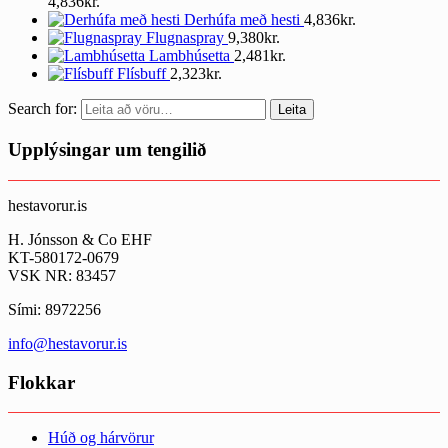
4,836
kr.
Derhúfa með hesti
4,836
kr.
Flugnaspray
9,380
kr.
Lambhúsetta
2,481
kr.
Flísbuff
2,323
kr.
Search for:
Leita
Upplýsingar um tengilið
hestavorur.is
H. Jónsson & Co EHF
KT-580172-0679
VSK NR: 83457
Sími: 8972256
info@hestavorur.is
Flokkar
Húð og hárvörur