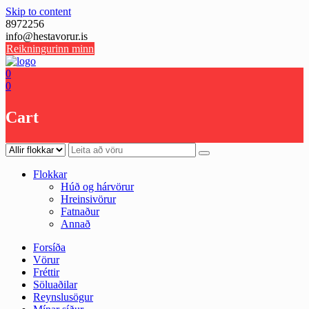
Skip to content
8972256
info@hestavorur.is
Reikningurinn minn
0
0
Cart
Flokkar
Húð og hárvörur
Hreinsivörur
Fatnaður
Annað
Forsíða
Vörur
Fréttir
Söluaðilar
Reynslusögur