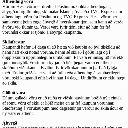
Afhending vöru
Vörum Hestavörur er dreift af Póstinum. Gilda afhendingar-,
ábyrgðar- og flutningsskilmálar Íslandspósts eða TVG Express um
afhendingu vöru frá Póstinum og TVG Express. Hestavörur ber
samkvæmt þeim enga ábyrgð á hverskonar tjóni sem kann að verða
á vöru við flutninga. Verði vara fyrir tjóni eftir að hún fer frá
vöruhúsi okkar er tjónið á ábyrgð kaupanda.
Skilafrestur
Kaupandi hefur 14 daga til að hætta við kaupin að því tilskildu að
hann hafi ekki notað vöruna, henni sé skilað í góðu lagi og í
óuppteknum upprunalegum umbúðum. Ef vara er innsigluð má ekki
rjúfa innsiglið. Fresturinn byrjar að líða þegar varan er afhent
skráðum viðtakanda. Kvittun fyrir vörukaupunum þarf að fylgja
með. Endurgreiðsla er veitt að fullu eða afhending á sambærilegri
vöru óski kaupandi eftir því innan 14 daga. Undirfötum er ekki hægt
að skila.
Gölluð vara
Ef um gallaða vöru er að ræða er viðskiptavinum boðið nýtt eintak
af sömu vöru ef ekki er liðið meira en ár frá kaupum vörunnar.
Staðfesting á vörukaupum með dagsetningu verður að skila áður en
ný vara er afhent.
Ábyrgð