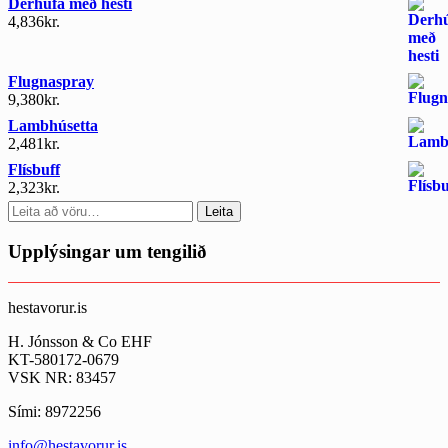
Derhúfa með hesti
4,836
kr.
Flugnaspray
9,380
kr.
Lambhúsetta
2,481
kr.
Flísbuff
2,323
kr.
Search
Leita
for:
Upplýsingar um tengilið
hestavorur.is
H. Jónsson & Co EHF
KT-580172-0679
VSK NR: 83457
Sími: 8972256
info@hestavorur.is