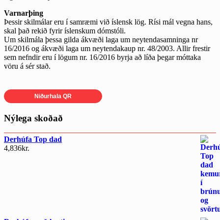
Varnarþing
Þessir skilmálar eru í samræmi við íslensk lög. Rísi mál vegna hans,
skal það rekið fyrir íslenskum dómstóli.
Um skilmála þessa gilda ákvæði laga um neytendasamninga nr
16/2016 og ákvæði laga um neytendakaup nr. 48/2003. Allir frestir
sem nefndir eru í lögum nr. 16/2016 byrja að líða þegar móttaka
vöru á sér stað.
Niðurhala QR
Nýlega skoðað
Derhúfa Top dad
4,836
kr.