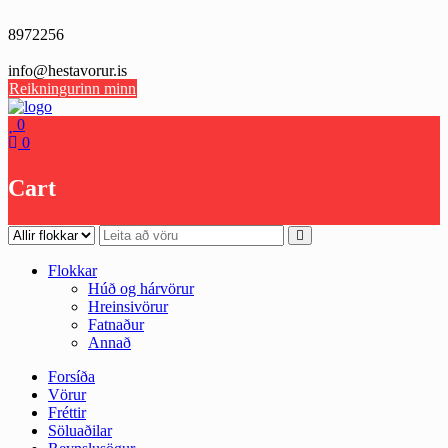
Skip
to
8972256
content
info@hestavorur.is
Reikningurinn minn
0
0
Cart
Flokkar
Húð og hárvörur
Hreinsivörur
Fatnaður
Annað
Forsíða
Vörur
Fréttir
Söluaðilar