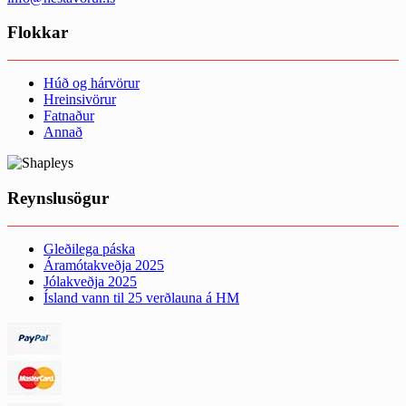
Flokkar
Húð og hárvörur
Hreinsivörur
Fatnaður
Annað
Reynslusögur
Gleðilega páska
Áramótakveðja 2025
Jólakveðja 2025
Ísland vann til 25 verðlauna á HM