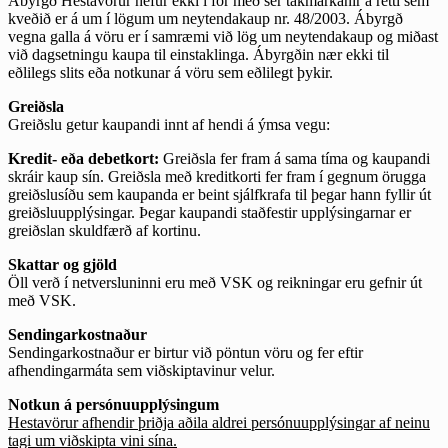
Ábyrgð Hestavörur hefur ekki í för með sér takmarkanir á rétti sem
kveðið er á um í lögum um neytendakaup nr. 48/2003. Ábyrgð
vegna galla á vöru er í samræmi við lög um neytendakaup og miðast
við dagsetningu kaupa til einstaklinga. Ábyrgðin nær ekki til
eðlilegs slits eða notkunar á vöru sem eðlilegt þykir.
Greiðsla
Greiðslu getur kaupandi innt af hendi á ýmsa vegu:
Kredit- eða debetkort:
Greiðsla fer fram á sama tíma og kaupandi
skráir kaup sín. Greiðsla með kreditkorti fer fram í gegnum örugga
greiðslusíðu sem kaupanda er beint sjálfkrafa til þegar hann fyllir út
greiðsluupplýsingar. Þegar kaupandi staðfestir upplýsingarnar er
greiðslan skuldfærð af kortinu.
Skattar og gjöld
Öll verð í netversluninni eru með VSK og reikningar eru gefnir út
með VSK.
Sendingarkostnaður
Sendingarkostnaður er birtur við pöntun vöru og fer eftir
afhendingarmáta sem viðskiptavinur velur.
Notkun á persónuupplýsingum
Hestavörur afhendir þriðja aðila aldrei persónuupplýsingar af neinu
tagi um viðskipta vini sína.