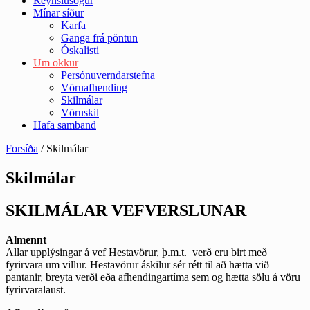
Reynslusögur
Mínar síður
Karfa
Ganga frá pöntun
Óskalisti
Um okkur
Persónuverndarstefna
Vöruafhending
Skilmálar
Vöruskil
Hafa samband
Forsíða
/ Skilmálar
Skilmálar
SKILMÁLAR VEFVERSLUNAR
Almennt
Allar upplýsingar á vef Hestavörur, þ.m.t. verð eru birt með
fyrirvara um villur. Hestavörur áskilur sér rétt til að hætta við
pantanir, breyta verði eða afhendingartíma sem og hætta sölu á vöru
fyrirvaralaust.