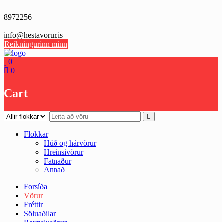
Skip
to
8972256
content
info@hestavorur.is
Reikningurinn minn
0
0
Cart
Flokkar
Húð og hárvörur
Hreinsivörur
Fatnaður
Annað
Forsíða
Vörur
Fréttir
Söluaðilar