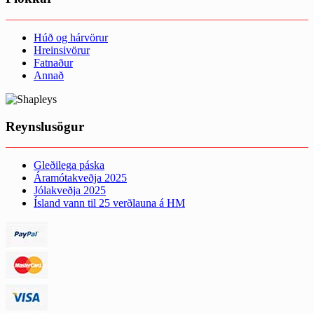
Húð og hárvörur
Hreinsivörur
Fatnaður
Annað
Reynslusögur
Gleðilega páska
Áramótakveðja 2025
Jólakveðja 2025
Ísland vann til 25 verðlauna á HM