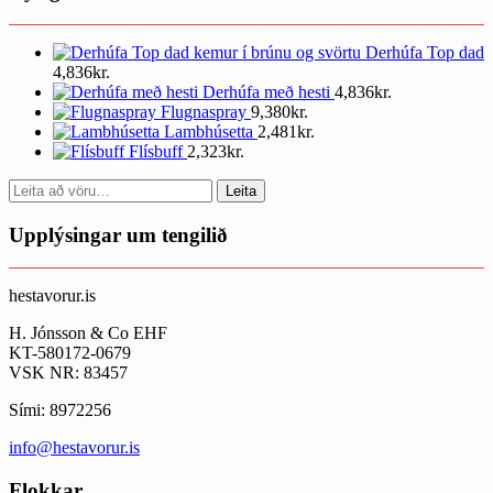
Derhúfa Top dad
4,836
kr.
Derhúfa með hesti
4,836
kr.
Flugnaspray
9,380
kr.
Lambhúsetta
2,481
kr.
Flísbuff
2,323
kr.
Search
Leita
for:
Upplýsingar um tengilið
hestavorur.is
H. Jónsson & Co EHF
KT-580172-0679
VSK NR: 83457
Sími: 8972256
info@hestavorur.is
Flokkar