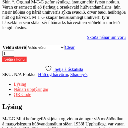
Skin *. Orginal M-T-G gefur sýnilega árangur eftir fyrstu notkun.
Varan er samsett til að fjarlægja orsakavald húðvandamálsins, hún
nærir húðina og hárið umhverfis sýkta svæðið, örvar bæði heilbrigða
húð og hárvöxt. M-T-G skapar heilsusamlegt umhverfi fyrir
hársekkina sem skilar sér í hámarks hárvexti en viðheldur um leið
lengd hársins.
Skoða nánar um vöru
Veldu stærð
Clear
M-
T-
Setja í körfu
G
orginal
Setja á óskalista
quantity
SKU:
N/A
Flokkar
Húð og hárvörur
,
Shapley's
Lýsing
Nánari upplýsingar
QR Code
Lýsing
M-T-G Mini hefur gefið skjótan og virkan árangur við meðhöndlun
á margvíslegum húðvandamálum síðan 1938! Upphaflega var varan