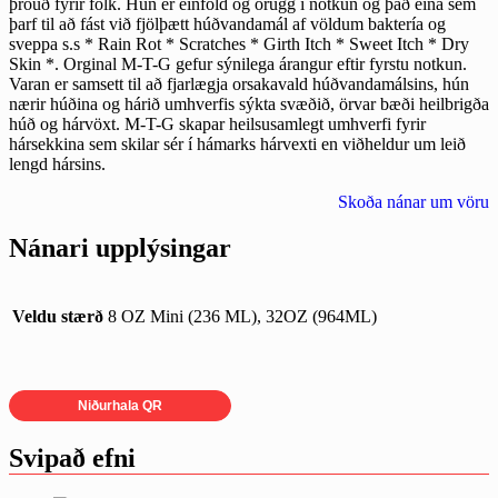
þróuð fyrir fólk. Hún er einföld og örugg í notkun og það eina sem
þarf til að fást við fjölþætt húðvandamál af völdum baktería og
sveppa s.s * Rain Rot * Scratches * Girth Itch * Sweet Itch * Dry
Skin *. Orginal M-T-G gefur sýnilega árangur eftir fyrstu notkun.
Varan er samsett til að fjarlægja orsakavald húðvandamálsins, hún
nærir húðina og hárið umhverfis sýkta svæðið, örvar bæði heilbrigða
húð og hárvöxt. M-T-G skapar heilsusamlegt umhverfi fyrir
hársekkina sem skilar sér í hámarks hárvexti en viðheldur um leið
lengd hársins.
Skoða nánar um vöru
Nánari upplýsingar
Veldu stærð
8 OZ Mini (236 ML), 32OZ (964ML)
Niðurhala QR
Svipað efni