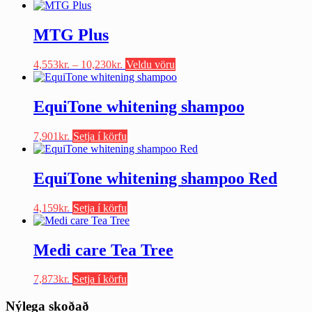
MTG Plus
Price
This
4,553
kr.
–
10,230
kr.
Veldu vöru
range:
product
4,553kr.
has
through
multiple
EquiTone whitening shampoo
10,230kr.
variants.
The
7,901
kr.
Setja í körfu
options
may
be
EquiTone whitening shampoo Red
chosen
on
the
4,159
kr.
Setja í körfu
product
page
Medi care Tea Tree
7,873
kr.
Setja í körfu
Nýlega skoðað