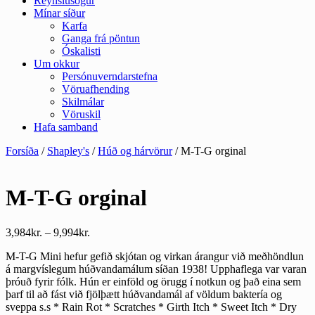
Reynslusögur
Mínar síður
Karfa
Ganga frá pöntun
Óskalisti
Um okkur
Persónuverndarstefna
Vöruafhending
Skilmálar
Vöruskil
Hafa samband
Forsíða
/
Shapley's
/
Húð og hárvörur
/ M-T-G orginal
M-T-G orginal
Price
3,984
kr.
–
9,994
kr.
range:
M-T-G Mini hefur gefið skjótan og virkan árangur við meðhöndlun
3,984kr.
á margvíslegum húðvandamálum síðan 1938! Upphaflega var varan
through
þróuð fyrir fólk. Hún er einföld og örugg í notkun og það eina sem
9,994kr.
þarf til að fást við fjölþætt húðvandamál af völdum baktería og
sveppa s.s * Rain Rot * Scratches * Girth Itch * Sweet Itch * Dry