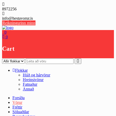
Skip
to
8972256
content
info@hestavorur.is
Reikningurinn minn
0
0
Cart
Flokkar
Húð og hárvörur
Hreinsivörur
Fatnaður
Annað
Forsíða
Vörur
Fréttir
Söluaðilar