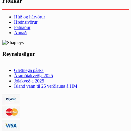
Flokkar
Húð og hárvörur
Hreinsivörur
Fatnaður
Annað
Reynslusögur
Gleðilega páska
Áramótakveðja 2025
Jólakveðja 2025
Ísland vann til 25 verðlauna á HM