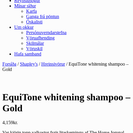
Reynslusögur
Mínar síður
Karfa
Ganga frá pöntun
Óskalisti
Um okkur
Persónuverndarstefna
Vöruafhending
Skilmálar
Vöruskil
Hafa samband
Forsíða
/
Shapley's
/
Hreinsivörur
/ EquiTone whitening shampoo –
Gold
EquiTone whitening shampoo –
Gold
4,159
kr.
Var kjörin topp valkostur fyrir litaskerpingu af The Horse Jorunal.