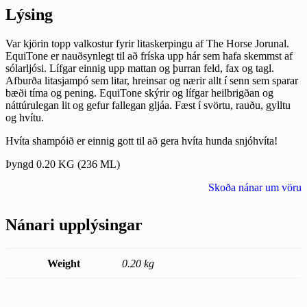
Lýsing
Var kjörin topp valkostur fyrir litaskerpingu af The Horse Jorunal.
EquiTone er nauðsynlegt til að fríska upp hár sem hafa skemmst af
sólarljósi. Lífgar einnig upp mattan og þurran feld, fax og tagl.
Afburða litasjampó sem litar, hreinsar og nærir allt í senn sem sparar
bæði tíma og pening. EquiTone skýrir og lífgar heilbrigðan og
náttúrulegan lit og gefur fallegan gljáa. Fæst í svörtu, rauðu, gylltu
og hvítu.
Hvíta shampóið er einnig gott til að gera hvíta hunda snjóhvíta!
Þyngd 0.20 KG (236 ML)
Skoða nánar um vöru
Nánari upplýsingar
Weight
0.20 kg