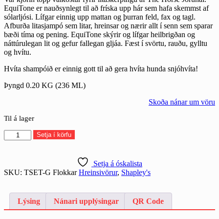
EquiTone er nauðsynlegt til að fríska upp hár sem hafa skemmst af
sólarljósi. Lífgar einnig upp mattan og þurran feld, fax og tagl.
Afburða litasjampó sem litar, hreinsar og nærir allt í senn sem sparar
bæði tíma og pening. EquiTone skýrir og lífgar heilbrigðan og
náttúrulegan lit og gefur fallegan gljáa. Fæst í svörtu, rauðu, gylltu
og hvítu.
Hvíta shampóið er einnig gott til að gera hvíta hunda snjóhvíta!
Þyngd 0.20 KG (236 ML)
Skoða nánar um vöru
Til á lager
EquiTone
Setja í körfu
whitening
shampoo
-
Setja á óskalista
Gold
SKU:
TSET-G
Flokkar
Hreinsivörur
,
Shapley's
quantity
Lýsing
Nánari upplýsingar
QR Code