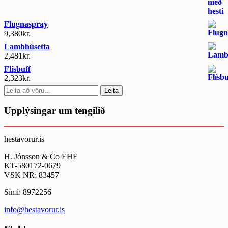
Flugnaspray
9,380
kr.
Lambhúsetta
2,481
kr.
Flísbuff
2,323
kr.
Search
Leita
for:
Upplýsingar um tengilið
hestavorur.is
H. Jónsson & Co EHF
KT-580172-0679
VSK NR: 83457
Sími: 8972256
info@hestavorur.is