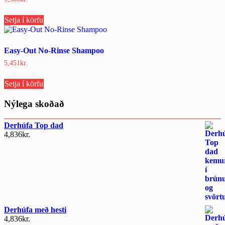
page
Setja í körfu
Easy-Out No-Rinse Shampoo
5,451
kr.
Setja í körfu
Nýlega skoðað
Derhúfa Top dad
4,836
kr.
Derhúfa með hesti
4,836
kr.