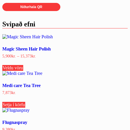
Niðurhala QR
Svipað efni
Magic Sheen Hair Polish
Price
5,900
kr.
–
15,373
kr.
range:
This
5,900kr.
Veldu vöru
product
through
has
15,373kr.
multiple
variants.
Medi care Tea Tree
The
7,873
kr.
options
may
be
Setja í körfu
chosen
on
the
Flugnaspray
product
9,380
kr.