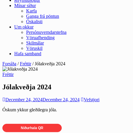
Reynslusögur
Mínar síður
Karfa
Ganga frá pöntun
Óskalisti
Um okkur
Persónuverndarstefna
Vöruafhending
Skilmálar
Vöruskil
Hafa samband
Forsíða
/
Fréttir
/ Jólakveðja 2024
Fréttir
Jólakveðja 2024
December 24, 2024
December 24, 2024
Vefstjori
Óskum ykkur gleðilegra jóla.
Niðurhala QR