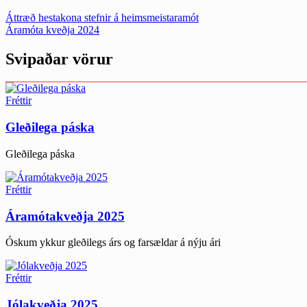
Post
Áttræð hestakona stefnir á heimsmeistaramót
Áramóta kveðja 2024
navigation
Svipaðar vörur
Fréttir
Gleðilega páska
Gleðilega páska
Fréttir
Áramótakveðja 2025
Óskum ykkur gleðilegs árs og farsældar á nýju ári
Fréttir
Jólakveðja 2025