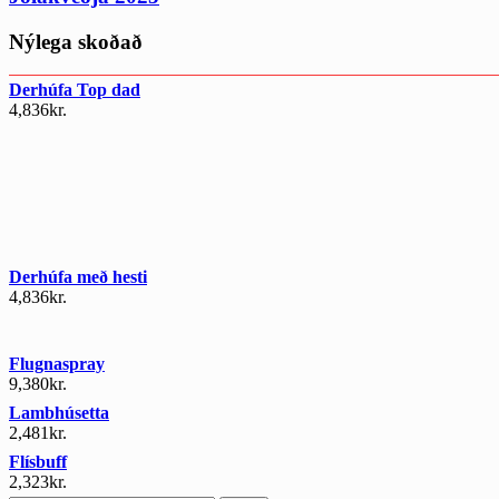
Nýlega skoðað
Derhúfa Top dad
4,836
kr.
Derhúfa með hesti
4,836
kr.
Flugnaspray
9,380
kr.
Lambhúsetta
2,481
kr.
Flísbuff
2,323
kr.