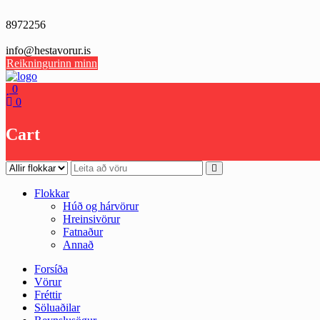
Skip
to
8972256
content
info@hestavorur.is
Reikningurinn minn
0
0
Cart
Flokkar
Húð og hárvörur
Hreinsivörur
Fatnaður
Annað
Forsíða
Vörur
Fréttir
Söluaðilar