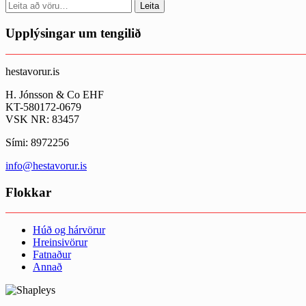
Search
Leita
for:
Upplýsingar um tengilið
hestavorur.is
H. Jónsson & Co EHF
KT-580172-0679
VSK NR: 83457
Sími: 8972256
info@hestavorur.is
Flokkar
Húð og hárvörur
Hreinsivörur
Fatnaður
Annað