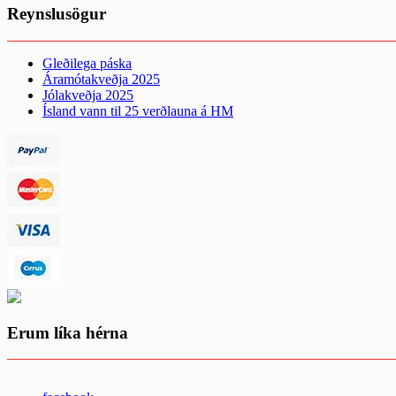
Reynslusögur
Gleðilega páska
Áramótakveðja 2025
Jólakveðja 2025
Ísland vann til 25 verðlauna á HM
Erum líka hérna