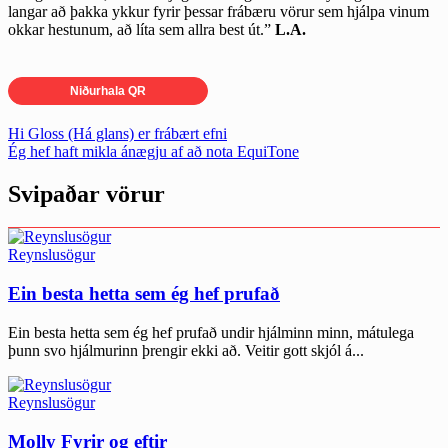
langar að þakka ykkur fyrir þessar frábæru vörur sem hjálpa vinum
okkar hestunum, að líta sem allra best út.”
L.A.
Niðurhala QR
Post
Hi Gloss (Há glans) er frábært efni
Ég hef haft mikla ánægju af að nota EquiTone
navigation
Svipaðar vörur
Reynslusögur
Ein besta hetta sem ég hef prufað
Ein besta hetta sem ég hef prufað undir hjálminn minn, mátulega
þunn svo hjálmurinn þrengir ekki að. Veitir gott skjól á...
Reynslusögur
Molly Fyrir og eftir