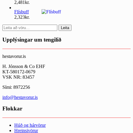
2,481
kr.
Flísbuff
2,323
kr.
Search
Leita
for:
Upplýsingar um tengilið
hestavorur.is
H. Jónsson & Co EHF
KT-580172-0679
VSK NR: 83457
Sími: 8972256
info@hestavorur.is
Flokkar
Húð og hárvörur
Hreinsivörur