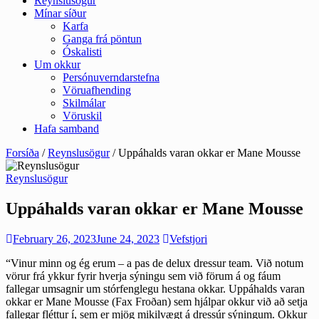
Reynslusögur
Mínar síður
Karfa
Ganga frá pöntun
Óskalisti
Um okkur
Persónuverndarstefna
Vöruafhending
Skilmálar
Vöruskil
Hafa samband
Forsíða
/
Reynslusögur
/ Uppáhalds varan okkar er Mane Mousse
Reynslusögur
Uppáhalds varan okkar er Mane Mousse
February 26, 2023
June 24, 2023
Vefstjori
“Vinur minn og ég erum – a pas de delux dressur team. Við notum
vörur frá ykkur fyrir hverja sýningu sem við förum á og fáum
fallegar umsagnir um stórfenglegu hestana okkar. Uppáhalds varan
okkar er Mane Mousse (Fax Froðan) sem hjálpar okkur við að setja
fallegar fléttur í, sem er mjög mikilvægt á dressúr sýningum. Okkur