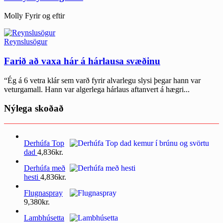
Molly Fyrir og eftir
Reynslusögur
Farið að vaxa hár á hárlausa svæðinu
“Ég á 6 vetra klár sem varð fyrir alvarlegu slysi þegar hann var
veturgamall. Hann var algerlega hárlaus aftanvert á hægri...
Nýlega skoðað
Derhúfa Top
dad
4,836
kr.
Derhúfa með
hesti
4,836
kr.
Flugnaspray
9,380
kr.
Lambhúsetta