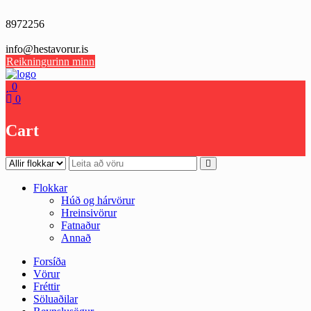
Skip
to
8972256
content
info@hestavorur.is
Reikningurinn minn
0
0
Cart
Flokkar
Húð og hárvörur
Hreinsivörur
Fatnaður
Annað
Forsíða
Vörur
Fréttir
Söluaðilar