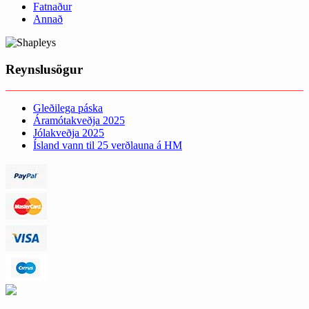
Fatnaður
Annað
Reynslusögur
Gleðilega páska
Áramótakveðja 2025
Jólakveðja 2025
Ísland vann til 25 verðlauna á HM